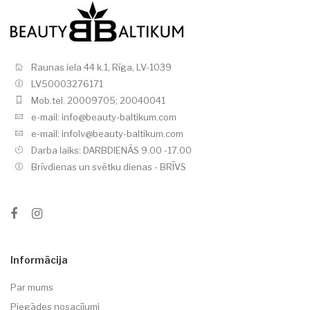
Raunas iela 44 k.1, Rīga, LV-1039
LV50003276171
Mob.tel. 20009705; 20040041
e-mail: info@beauty-baltikum.com
e-mail: infolv@beauty-baltikum.com
Darba laiks: DARBDIENĀS 9.00 -17.00
Brīvdienas un svētku dienas - BRĪVS
Informācija
Par mums
Piegādes nosacījumi