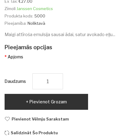
Ex Tax:
€27.00
Zīmoli
Janssen Cosmetics
Produkta kods:
5000
Pieejamība:
Noliktavā
Maigi attīroša emulsija sausai ādai, satur avokado eļļu...
Pieejamās opcijas
Apjoms
Daudzums
Pievienot Grozam
Pievienot Vēlmju Sarakstam
Salīdzināt Šo Produktu