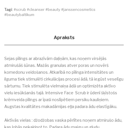
Tagi:
#scrub #cleanser #beauty #janssencosmetics
#beautybaltikum
Apraksts
Sejas pīlings ar abrazīvām daļiņām, kas noņem virsējās
atmirušāš šūnas. Mažās granulas atver poras un novērš
komedonu veidošanos. Atkarībā no pīlinga intensitātes un
ilguma tiek stimulēti cirkulācijas procesi ādā, tā iegūst veselīgu
sārtumu. Tiek stimulēta vielmaiņa ādā un optimizēta aktīvo
vielu iesūkšanās tajā. Intensive Face Scrub ir ūdenī šķīstošs
krēmveida pīlings ar īpaši noslīpētiem persiku kauliņiem.
Augstas kvalitātes makadāmijas eļļa padara ādu elastīgāku.
Aktīvās vielas : džodžobas vaska pērlītes noņem atmirušo ādu,
kas lobās nekairinot to. Padara ādu maigu un gludu.