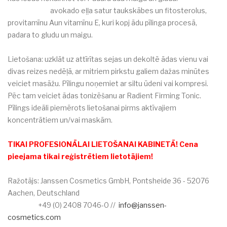
avokado eļļa satur taukskābes un fitosterolus,
provitamīnu Aun vitamīnu E, kuri kopj ādu pīlinga procesā,
padara to gludu un maigu.
Lietošana: uzklāt uz attīrītas sejas un dekoltē ādas vienu vai
divas reizes nedēļā, ar mitriem pirkstu galiem dažas minūtes
veiciet masāžu. Pīlingu noņemiet ar siltu ūdeni vai kompresi.
Pēc tam veiciet ādas tonizēšanu ar Radient Firming Tonic.
Pīlings ideāli piemērots lietošanai pirms aktīvajiem
koncentrātiem un/vai maskām.
TIKAI PROFESIONĀLAI LIETOŠANAI KABINETĀ! Cena
pieejama tikai reģistrētiem lietotājiem!
Ražotājs: Janssen Cosmetics GmbH, Pontsheide 36 - 52076
Aachen, Deutschland
+49 (0) 2408 7046-0 //
info@janssen-
cosmetics.com