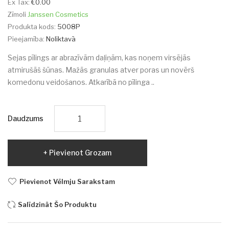
Ex Tax:
€0.00
Zīmoli
Janssen Cosmetics
Produkta kods:
5008P
Pieejamība:
Noliktavā
Sejas pīlings ar abrazīvām daļiņām, kas noņem virsējās
atmirušāš šūnas. Mažās granulas atver poras un novērš
komedonu veidošanos. Atkarībā no pīlinga ..
Daudzums
Pievienot Grozam
Pievienot Vēlmju Sarakstam
Salīdzināt Šo Produktu