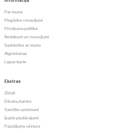
Informācija
Par mums
Piegādes nosacījumi
Privātuma politika
Noteikumi un nosacījumi
Sazinieties ar mums
Atgriešanas
Lapas karte
Ekstras
Zīmoli
Dāvanu kartes
Saistītie uzņēmumi
Īpašie piedāvājumi
Pasūtījumu vēsture