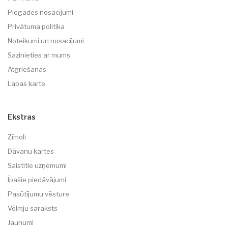
Piegādes nosacījumi
Privātuma politika
Noteikumi un nosacījumi
Sazinieties ar mums
Atgriešanas
Lapas karte
Ekstras
Zīmoli
Dāvanu kartes
Saistītie uzņēmumi
Īpašie piedāvājumi
Pasūtījumu vēsture
Vēlmju saraksts
Jaunumi