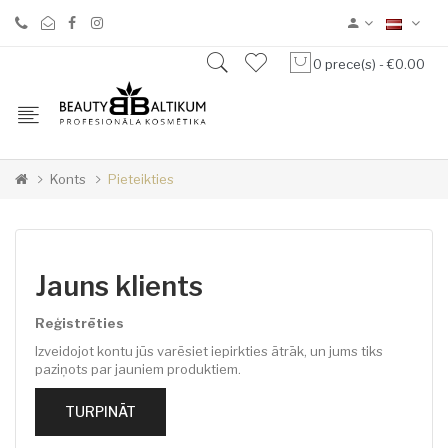
0 prece(s) - €0.00
Konts
Pieteikties
Jauns klients
Reģistrēties
Izveidojot kontu jūs varēsiet iepirkties ātrāk, un jums tiks
paziņots par jauniem produktiem.
TURPINĀT