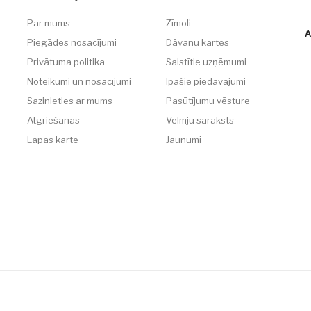
Par mums
Zīmoli
A
Piegādes nosacījumi
Dāvanu kartes
Privātuma politika
Saistītie uzņēmumi
Noteikumi un nosacījumi
Īpašie piedāvājumi
Sazinieties ar mums
Pasūtījumu vēsture
Atgriešanas
Vēlmju saraksts
Lapas karte
Jaunumi