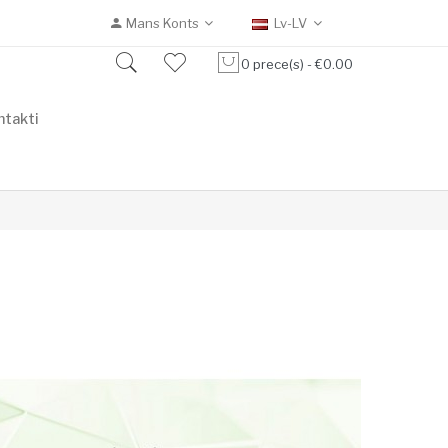
Mans Konts
Lv-LV
0 prece(s) - €0.00
ntakti