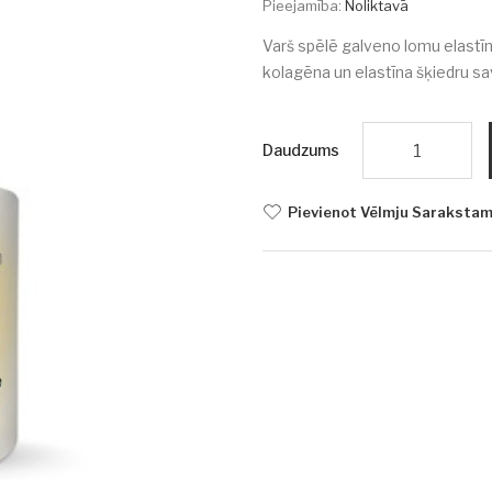
Pieejamība:
Noliktavā
Varš spēlē galveno lomu elastīn
kolagēna un elastīna šķiedru sav
Daudzums
Pievienot Vēlmju Saraksta