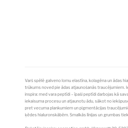
Varš spēlē galveno lomu elastīna, kolagēna un ādas hia
trūkums noved pie ādas atjaunošanās traucējumiem. Ieka
inspira: med vara peptīdi – īpaši peptīdi darbojas kā s
iekaisuma procesu un atjaunotu ādu, sākot no iekšpuses 
pret vecuma plankumiem un pigmentācijas traucējumiem.
ķēdes hialuronskābēm. Smalkās līnijas un grumbas tiek 