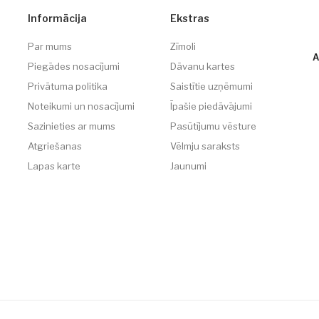
Informācija
Ekstras
Par mums
Zīmoli
A
Piegādes nosacījumi
Dāvanu kartes
Privātuma politika
Saistītie uzņēmumi
Noteikumi un nosacījumi
Īpašie piedāvājumi
Sazinieties ar mums
Pasūtījumu vēsture
Atgriešanas
Vēlmju saraksts
Lapas karte
Jaunumi