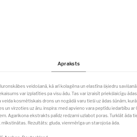
Apraksts
luronskābes veidošanā, kā arī kolagēna un elastīna šķiedru savišanā.
isums var izplatīties pa visu ādu. Tas var izraisīt priekšlaicīgu ā
ava veida kosmētiskais drons un nogādā varu tieši uz ādas šūnām, kurā
un virzoties uz āru. inspira: med apvieno vara peptīdu iedarbību ar C 
 Agarikona ekstrakts palīdz redzami uzlabot poras. Turklāt āda tie
mīkstinātas. Rezultāts: gluda, vienmērīga un starojoša āda.