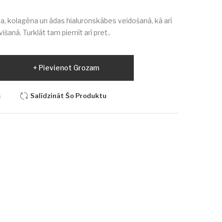
a, kolagēna un ādas hialuronskābes veidošanā, kā arī
išanā. Turklāt tam piemīt arī pret..
Pievienot Grozam
m
Salīdzināt Šo Produktu