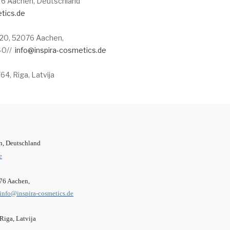
076 Aachen, Deutschland
tics.de
t 20, 52076 Aachen,
0//
info@inspira-cosmetics.de
64, Riga, Latvija
m
en, Deutschland
e
076 Aachen,
info@inspira-cosmetics.de
Riga, Latvija