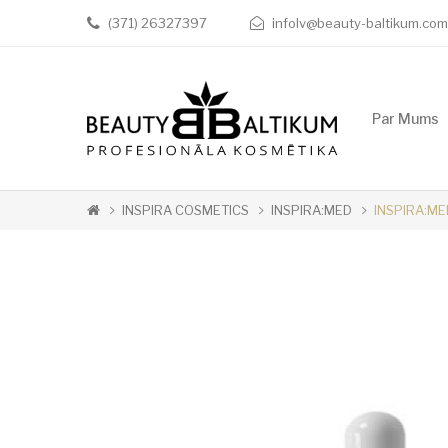
(371) 26327397
infolv@beauty-baltikum.com
Par Mums
INSPIRA COSMETICS
INSPIRA:MED
INSPIRA:M