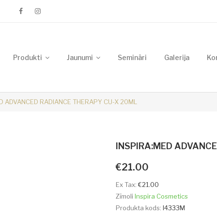
Produkti
Jaunumi
Semināri
Galerija
Ko
ED ADVANCED RADIANCE THERAPY CU-X 20ML
INSPIRA:MED ADVANCE
€21.00
Ex Tax:
€21.00
Zīmoli
Inspira Cosmetics
Produkta kods:
I4333M