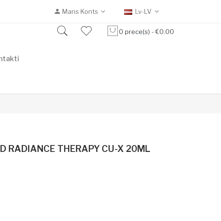
Mans Konts
Lv-LV
0 prece(s) - €0.00
ntakti
D RADIANCE THERAPY CU-X 20ML