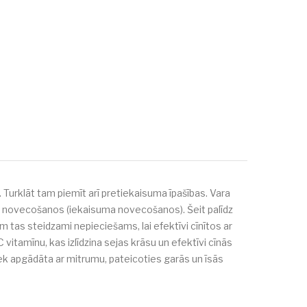
 Turklāt tam piemīt arī pretiekaisuma īpašības. Vara
das novecošanos (iekaisuma novecošanos). Šeit palīdz
m tas steidzami nepieciešams, lai efektīvi cīnītos ar
vitamīnu, kas izlīdzina sejas krāsu un efektīvi cīnās
k apgādāta ar mitrumu, pateicoties garās un īsās