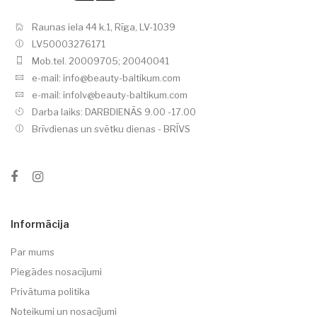
Raunas iela 44 k.1, Rīga, LV-1039
LV50003276171
Mob.tel. 20009705; 20040041
e-mail: info@beauty-baltikum.com
e-mail: infolv@beauty-baltikum.com
Darba laiks: DARBDIENĀS 9.00 -17.00
Brīvdienas un svētku dienas - BRĪVS
Informācija
Par mums
Piegādes nosacījumi
Privātuma politika
Noteikumi un nosacījumi