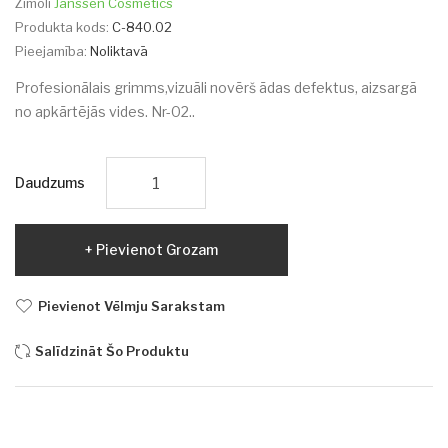
Zīmoli
Janssen Cosmetics
Produkta kods:
C-840.02
Pieejamība:
Noliktavā
Profesionālais grimms,vizuāli novērš ādas defektus, aizsargā
no apkārtējās vides. Nr-02..
Daudzums
Pievienot Grozam
Pievienot Vēlmju Sarakstam
Salīdzināt Šo Produktu