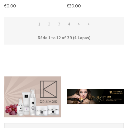
€0.00
€30.00
1
2
3
4
>
>|
Rāda 1 to 12 of 39 (4 Lapas)