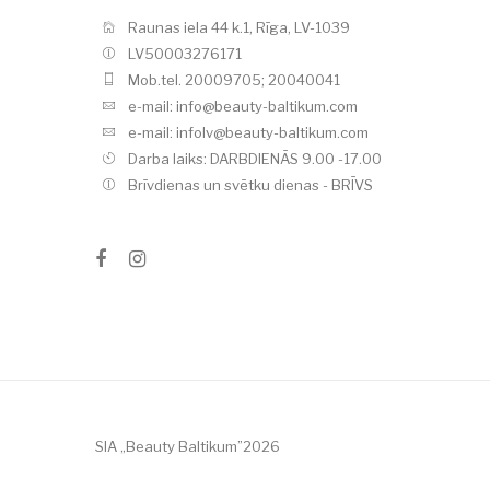
Raunas iela 44 k.1, Rīga, LV-1039
LV50003276171
Mob.tel. 20009705; 20040041
e-mail: info@beauty-baltikum.com
e-mail: infolv@beauty-baltikum.com
Darba laiks: DARBDIENĀS 9.00 -17.00
Brīvdienas un svētku dienas - BRĪVS
SIA „Beauty Baltikum”2026