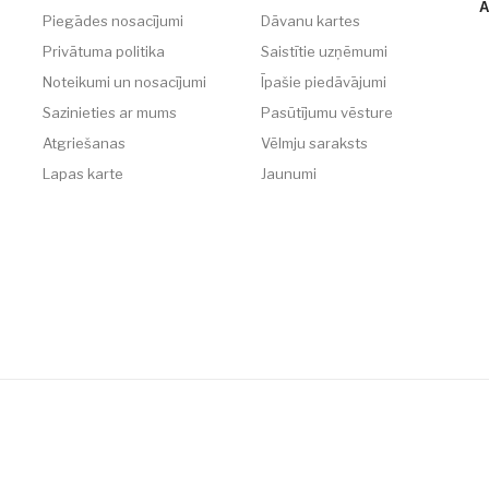
A
Piegādes nosacījumi
Dāvanu kartes
Privātuma politika
Saistītie uzņēmumi
Noteikumi un nosacījumi
Īpašie piedāvājumi
Sazinieties ar mums
Pasūtījumu vēsture
Atgriešanas
Vēlmju saraksts
Lapas karte
Jaunumi