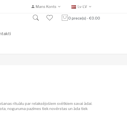
Mans Konts
Lv-LV
0 prece(s) - €0.00
ntakti
šanas rituālu par relaksējošiem svētkiem savai ādai.
abota, noguruma pazīmes tiek novērstas un āda tiek