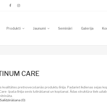
Produkti
Jaunumi
Semināri
Galerija
Ko
TINUM CARE
 kvalitātes pretnovecošanās produktu līnija. Padariet ikdienas sejas kop
Care- īpaša līnija sevis lutināšanai un kopšanai. Ādas struktūra tiek uzl
mitrināta.
Salīdzināšana (0)